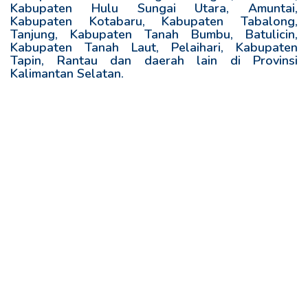
Kabupaten Hulu Sungai Utara, Amuntai,
Kabupaten Kotabaru, Kabupaten Tabalong,
Tanjung, Kabupaten Tanah Bumbu, Batulicin,
Kabupaten Tanah Laut, Pelaihari, Kabupaten
Tapin, Rantau dan daerah lain di Provinsi
Kalimantan Selatan.
R
e
l
a
t
e
d
p
o
s
t
s
: