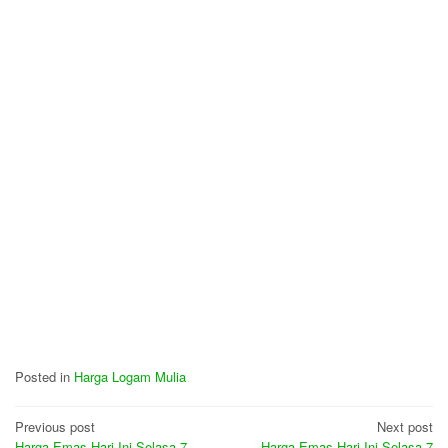
Posted in
Harga Logam Mulia
Post
Previous post
Next post
Harga Emas Hari Ini Selasa 7
Harga Emas Hari Ini Selasa 7