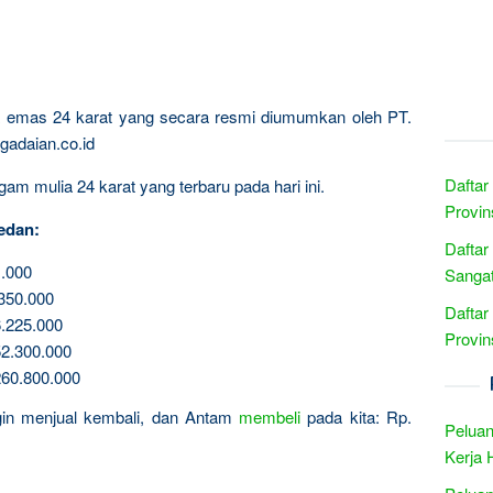
ta emas 24 karat yang secara resmi diumumkan oleh PT.
gadaian.co.id
Daftar
am mulia 24 karat yang terbaru pada hari ini.
Provin
edan:
Daftar
.000
Sangat
350.000
Daftar
.225.000
Provin
2.300.000
60.800.000
ngin menjual kembali, dan Antam
membeli
pada kita: Rp.
Peluan
Kerja 