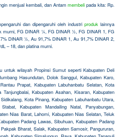
 ingin menjual kembali, dan Antam
membeli
pada kita: Rp.
pengaruhi dan dipengaruhi oleh industri
produk
lainnya
ak murni, FG DINAR ¼, FG DINAR ½, FG DINAR 1, FG
,7% DINAR ½, Au 91,7% DINAR 1, Au 91,7% DINAR 2,
dL – 18, dan platina murni.
 untuk wilayah Propinsi Sumut seperti Kabupaten Deli
umbang Hasundutan, Dolok Sanggul, Kabupaten Karo,
Rantau Prapat, Kabupaten Labuhanbatu Selatan, Kota
a Tanjungbalai, Kabupaten Asahan, Kisaran, Kabupaten
, Sidikalang, Kota Pinang, Kabupaten Labuhanbatu Utara,
Stabat, Kabupaten Mandailing Natal, Panyabungan,
aten Nias Barat, Lahomi, Kabupaten Nias Selatan, Teluk
 Kabupaten Padang Lawas, Sibuhuan, Kabupaten Padang
Pakpak Bharat, Salak, Kabupaten Samosir, Pangururan,
pah, Kabupaten Simalungun, Raya, Kabupaten Tapanuli