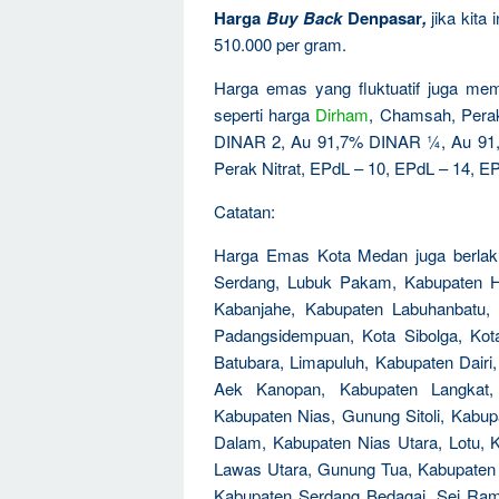
Harga
Buy Back
Denpasar
,
jika kita
510.000 per gram.
Harga emas yang fluktuatif juga mem
seperti harga
Dirham
, Chamsah, Per
DINAR 2, Au 91,7% DINAR ¼, Au 91
Perak Nitrat, EPdL – 10, EPdL – 14, EP
Catatan:
Harga Emas Kota Medan juga berlaku
Serdang, Lubuk Pakam, Kabupaten H
Kabanjahe, Kabupaten Labuhanbatu, 
Padangsidempuan, Kota Sibolga, Kot
Batubara, Limapuluh, Kabupaten Dairi
Aek Kanopan, Kabupaten Langkat, 
Kabupaten Nias, Gunung Sitoli, Kabup
Dalam, Kabupaten Nias Utara, Lotu,
Lawas Utara, Gunung Tua, Kabupaten 
Kabupaten Serdang Bedagai, Sei Ram