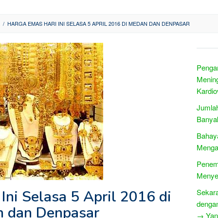
/
HARGA EMAS HARI INI SELASA 5 APRIL 2016 DI MEDAN DAN DENPASAR
Pengan
Mening
Kardio
Jumlah
Banyak
Bahay
Menga
Penemu
Menye
Ini Selasa 5 April 2016 di
Sekara
denga
 dan Denpasar
→ Yang