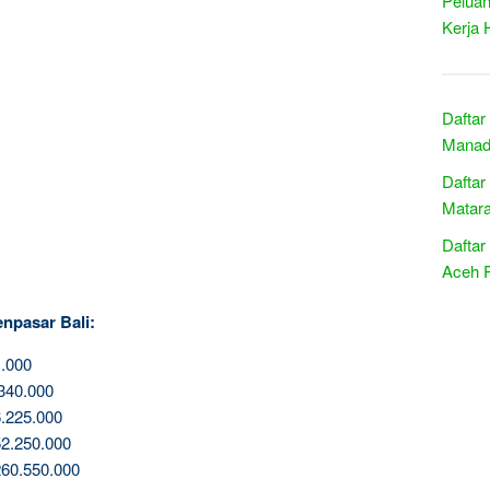
Peluan
Kerja 
Daftar
Manado
Daftar
Matar
Daftar
Aceh 
npasar Bali:
.000
340.000
.225.000
2.250.000
60.550.000