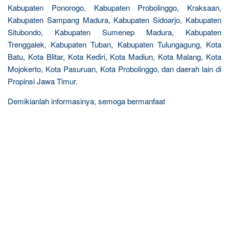
Kabupaten Ponorogo, Kabupaten Probolinggo, Kraksaan,
Kabupaten Sampang Madura, Kabupaten Sidoarjo, Kabupaten
Situbondo, Kabupaten Sumenep Madura, Kabupaten
Trenggalek, Kabupaten Tuban, Kabupaten Tulungagung, Kota
Batu, Kota Blitar, Kota Kediri, Kota Madiun, Kota Malang, Kota
Mojokerto, Kota Pasuruan, Kota Probolinggo, dan daerah lain di
Propinsi Jawa Timur.
Demikianlah informasinya, semoga bermanfaat
R
e
l
a
t
e
d
p
o
s
t
s