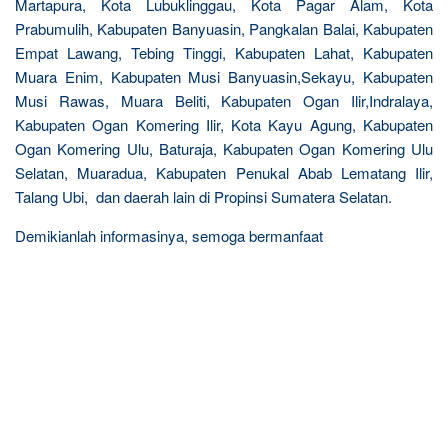
Martapura, Kota Lubuklinggau, Kota Pagar Alam, Kota
Prabumulih, Kabupaten Banyuasin, Pangkalan Balai, Kabupaten
Empat Lawang, Tebing Tinggi, Kabupaten Lahat, Kabupaten
Muara Enim, Kabupaten Musi Banyuasin,Sekayu, Kabupaten
Musi Rawas, Muara Beliti, Kabupaten Ogan Ilir,Indralaya,
Kabupaten Ogan Komering Ilir, Kota Kayu Agung, Kabupaten
Ogan Komering Ulu, Baturaja, Kabupaten Ogan Komering Ulu
Selatan, Muaradua, Kabupaten Penukal Abab Lematang Ilir,
Talang Ubi, dan daerah lain di Propinsi Sumatera Selatan.
Demikianlah informasinya, semoga bermanfaat
R
e
l
a
t
e
d
p
o
s