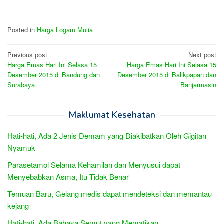
Posted in
Harga Logam Mulia
Post
Previous post
Next post
Harga Emas Hari Ini Selasa 15
Harga Emas Hari Ini Selasa 15
navigation
Desember 2015 di Bandung dan
Desember 2015 di Balikpapan dan
Surabaya
Banjarmasin
Maklumat Kesehatan
Hati-hati, Ada 2 Jenis Demam yang Diakibatkan Oleh Gigitan
Nyamuk
Parasetamol Selama Kehamilan dan Menyusui dapat
Menyebabkan Asma, Itu Tidak Benar
Temuan Baru, Gelang medis dapat mendeteksi dan memantau
kejang
Hati-hati, Ada Bahaya Semut yang Mematikan