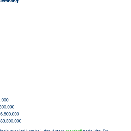
alembang:
.000
800.000
6.800.000
83.300.000
a ingin menjual kembali, dan Antam
membeli
pada kita: Rp.