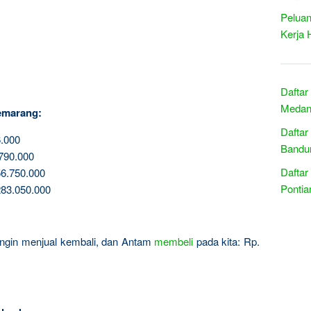
Peluan
Kerja 
Daftar
Medan 
emarang:
Daftar
.000
Bandun
790.000
Daftar
6.750.000
Pontia
83.050.000
a ingin menjual kembali, dan Antam
membeli
pada kita: Rp.