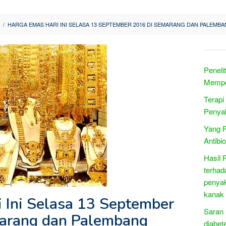
/
HARGA EMAS HARI INI SELASA 13 SEPTEMBER 2016 DI SEMARANG DAN PALEMB
Peneli
Mempe
Terap
Penyak
Yang P
Antibio
Hasil 
terhad
penyak
kanak
 Ini Selasa 13 September
Saran 
arang dan Palembang
diabet