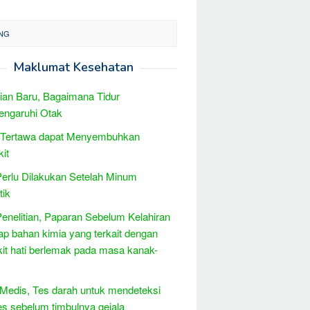
ANG
Maklumat Kesehatan
tian Baru, Bagaimana Tidur
ngaruhi Otak
i Tertawa dapat Menyembuhkan
it
erlu Dilakukan Setelah Minum
tik
Penelitian, Paparan Sebelum Kelahiran
ap bahan kimia yang terkait dengan
it hati berlemak pada masa kanak-
Medis, Tes darah untuk mendeteksi
es sebelum timbulnya gejala