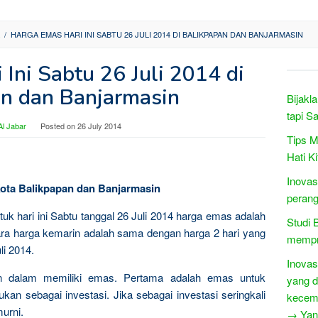
/
HARGA EMAS HARI INI SABTU 26 JULI 2014 DI BALIKPAPAN DAN BANJARMASIN
Ini Sabtu 26 Juli 2014 di
n dan Banjarmasin
Bijakl
tapi S
l Jabar
Posted on
26 July 2014
Tips 
Hati Ki
Inovas
Kota Balikpapan dan Banjarmasin
perang
tuk hari ini Sabtu tanggal 26 Juli 2014 harga emas adalah
Studi 
ra harga kemarin adalah sama dengan harga 2 hari yang
mempro
li 2014.
Inovas
n dalam memiliki emas. Pertama adalah emas untuk
yang d
kan sebagai investasi. Jika sebagai investasi seringkali
kecem
urni.
→ Yang