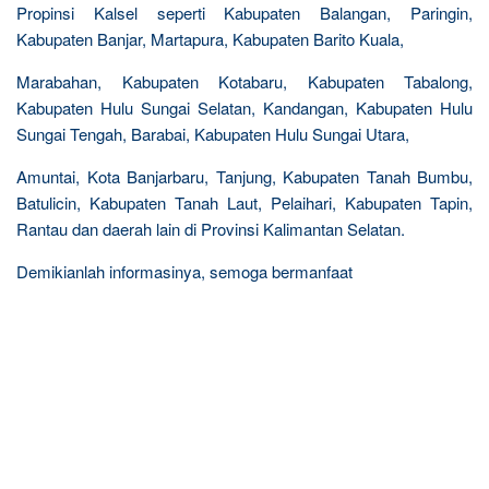
Propinsi Kalsel seperti Kabupaten Balangan, Paringin,
Kabupaten Banjar, Martapura, Kabupaten Barito Kuala,
Marabahan, Kabupaten Kotabaru, Kabupaten Tabalong,
Kabupaten Hulu Sungai Selatan, Kandangan, Kabupaten Hulu
Sungai Tengah, Barabai, Kabupaten Hulu Sungai Utara,
Amuntai, Kota Banjarbaru, Tanjung, Kabupaten Tanah Bumbu,
Batulicin, Kabupaten Tanah Laut, Pelaihari, Kabupaten Tapin,
Rantau dan daerah lain di Provinsi Kalimantan Selatan.
Demikianlah informasinya, semoga bermanfaat
R
e
l
a
t
e
d
p
o