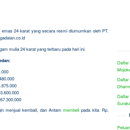
ta emas 24 karat yang secara resmi diumumkan oleh PT.
gadaian.co.id
am mulia 24 karat yang terbaru pada hari ini.
edan:
Daftar
Mojoke
.000
480.000
Daftar
.875.000
Dharma
3.600.000
Daftar
67.300.000
Suraka
ngin menjual kembali, dan Antam
membeli
pada kita: Rp.
Peluan