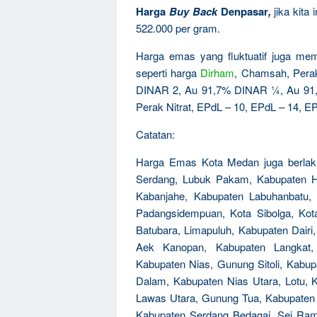
Harga
Buy Back
Denpasar
,
jika kita
522.000 per gram.
Harga emas yang fluktuatif juga mem
seperti harga
Dirham
, Chamsah, Per
DINAR 2, Au 91,7% DINAR ¼, Au 91
Perak Nitrat, EPdL – 10, EPdL – 14, EP
Catatan:
Harga Emas Kota Medan juga berlaku
Serdang, Lubuk Pakam, Kabupaten H
Kabanjahe, Kabupaten Labuhanbatu, 
Padangsidempuan, Kota Sibolga, Kot
Batubara, Limapuluh, Kabupaten Dairi
Aek Kanopan, Kabupaten Langkat, 
Kabupaten Nias, Gunung Sitoli, Kabup
Dalam, Kabupaten Nias Utara, Lotu,
Lawas Utara, Gunung Tua, Kabupaten 
Kabupaten Serdang Bedagai, Sei Ram