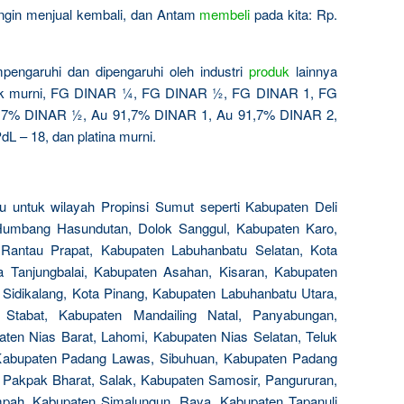
 ingin menjual kembali, dan Antam
membeli
pada kita: Rp.
pengaruhi dan dipengaruhi oleh industri
produk
lainnya
ak murni, FG DINAR ¼, FG DINAR ½, FG DINAR 1, FG
,7% DINAR ½, Au 91,7% DINAR 1, Au 91,7% DINAR 2,
dL – 18, dan platina murni.
 untuk wilayah Propinsi Sumut seperti Kabupaten Deli
umbang Hasundutan, Dolok Sanggul, Kabupaten Karo,
Rantau Prapat, Kabupaten Labuhanbatu Selatan, Kota
a Tanjungbalai, Kabupaten Asahan, Kisaran, Kabupaten
, Sidikalang, Kota Pinang, Kabupaten Labuhanbatu Utara,
Stabat, Kabupaten Mandailing Natal, Panyabungan,
aten Nias Barat, Lahomi, Kabupaten Nias Selatan, Teluk
 Kabupaten Padang Lawas, Sibuhuan, Kabupaten Padang
Pakpak Bharat, Salak, Kabupaten Samosir, Pangururan,
pah, Kabupaten Simalungun, Raya, Kabupaten Tapanuli