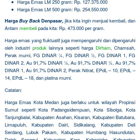
Harga Emas LM 250 gram: Rp. 127.375.000
Harga Emas LM 500 gram: Rp. 254.550.000
Harga
Buy Back
Denpasar
,
jika kita ingin menjual kembali, dan
Antam
membeli
pada kita: Rp. 473.000 per gram.
Harga emas yang fluktuatif juga mempengaruhi dan dipengaruhi
oleh industri
produk
lainnya seperti harga
Dirham
, Chamsah,
Perak murni, FG DINAR ¼, FG DINAR ½, FG DINAR 1, FG
DINAR 2, Au 91,7% DINAR ¼, Au 91,7% DINAR ½, Au 91,7%
DINAR 1, Au 91,7% DINAR 2, Perak Nitrat, EPdL – 10, EPdL –
14, EPdL – 18, dan platina murni.
Catatan:
Harga Emas Kota Medan juga berlaku untuk wilayah Propinsi
Sumut seperti Kota Padangsidempuan, Kota Sibolga, Kota
Tanjungbalai, Kabupaten Asahan, Kisaran, Kabupaten Batubara,
Limapuluh, Kabupaten Dairi, Sidikalang, Kabupaten Deli
Serdang, Lubuk Pakam, Kabupaten Humbang Hasundutan,
Dolok Sanggul, Kabupaten Karo, Kabanjahe, Kabupaten