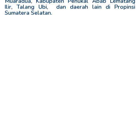
Muaradua, Kabupaten Penukal Abab Lematang
Ilir, Talang Ubi, dan daerah lain di Propinsi
Sumatera Selatan.
R
e
l
a
t
e
d
p
o
s
t
s
: