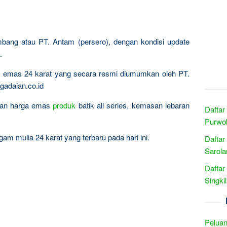
mbang atau PT. Antam (persero), dengan kondisi update
.
ta emas 24 karat yang secara resmi diumumkan oleh PT.
gadaian.co.id
ingan harga emas
produk
batik all series, kemasan lebaran
Daftar
Purwok
am mulia 24 karat yang terbaru pada hari ini.
Daftar
Sarola
Daftar
Singki
Peluan