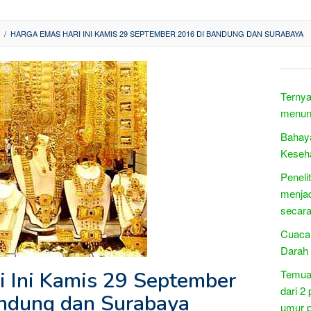
/
HARGA EMAS HARI INI KAMIS 29 SEPTEMBER 2016 DI BANDUNG DAN SURABAYA
Ternya
menun
Bahaya
Keseh
Peneli
menjad
secara
Cuaca
Darah
 Ini Kamis 29 September
Temuan
dari 2
ndung dan Surabaya
umur 