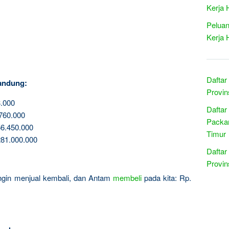
Kerja 
Peluan
Kerja 
Daftar
andung:
Provins
.000
Daftar
760.000
Packar
6.450.000
Timur
81.000.000
Daftar
Provin
 ingin menjual kembali, dan Antam
membeli
pada kita: Rp.