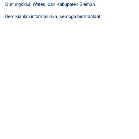
Gunungkidul, Wates, dan Kabupaten Sleman
Demikianlah informasinya, semoga bermanfaat
R
e
l
a
t
e
d
p
o
s
t
s
: