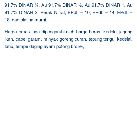
91,7% DINAR ¼, Au 91,7% DINAR ½, Au 91,7% DINAR 1, Au
91,7% DINAR 2, Perak Nitrat, EPdL – 10, EPdL – 14, EPdL –
18, dan platina murni.
Harga emas juga dipengaruhi oleh harga beras, kedele, jagung
ikan, cabe, garam, minyak goreng curah, tepung terigu, kedelai,
tahu, tempe daging ayam potong broiler,