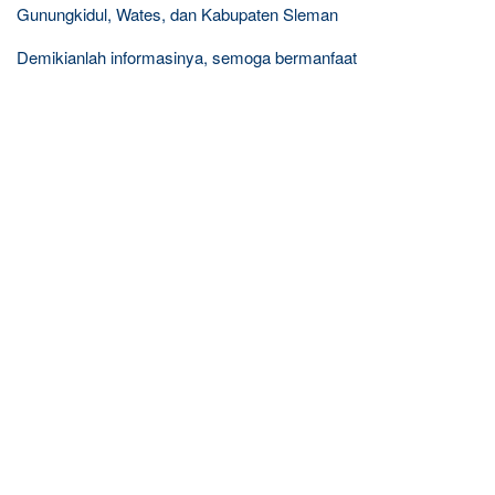
Gunungkidul, Wates, dan Kabupaten Sleman
Demikianlah informasinya, semoga bermanfaat
R
e
l
a
t
e
d
p
o
s
t
s
: