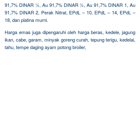
91,7% DINAR ¼, Au 91,7% DINAR ½, Au 91,7% DINAR 1, Au
91,7% DINAR 2, Perak Nitrat, EPdL – 10, EPdL – 14, EPdL –
18, dan platina murni.
Harga emas juga dipengaruhi oleh harga beras, kedele, jagung
ikan, cabe, garam, minyak goreng curah, tepung terigu, kedelai,
tahu, tempe daging ayam potong broiler,