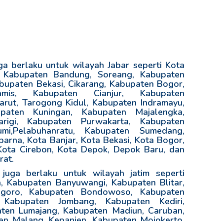
 berlaku untuk wilayah Jabar seperti Kota
, Kabupaten Bandung, Soreang, Kabupaten
upaten Bekasi, Cikarang, Kabupaten Bogor,
amis, Kabupaten Cianjur, Kabupaten
rut, Tarogong Kidul, Kabupaten Indramayu,
paten Kuningan, Kabupaten Majalengka,
rigi, Kabupaten Purwakarta, Kabupaten
mi,Pelabuhanratu, Kabupaten Sumedang,
arna, Kota Banjar, Kota Bekasi, Kota Bogor,
Kota Cirebon, Kota Depok, Depok Baru, dan
rat.
uga berlaku untuk wilayah jatim seperti
 Kabupaten Banyuwangi, Kabupaten Blitar,
egoro, Kabupaten Bondowoso, Kabupaten
 Kabupaten Jombang, Kabupaten Kediri,
ten Lumajang, Kabupaten Madiun, Caruban,
n Malang, Kepanjen, Kabupaten Mojokerto,