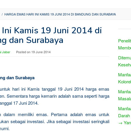
/
HARGA EMAS HARI INI KAMIS 19 JUNI 2014 DI BANDUNG DAN SURABAYA
Ini Kamis 19 Juni 2014 di
g dan Surabaya
Peneli
Membu
l Jabar
Posted on
19 June 2014
Ditemu
Keseh
Manfa
dung dan Surabaya
Kolore
 untuk hari ini Kamis tanggal 19 Juni 2014 harga emas
Manfaa
en. Sementara harga kemarin adalah sama seperti harga
Masala
tanggal 17 Juni 2014.
Manfa
n dalam memiliki emas. Pertama adalah emas untuk
Darah
kan sebagai investasi. Jika sebagai investasi seringkali
→ Yang
urni.