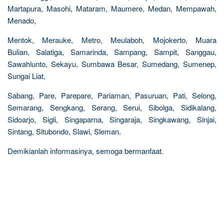
Martapura, Masohi, Mataram, Maumere, Medan, Mempawah,
Menado,
Mentok, Merauke, Metro, Meulaboh, Mojokerto, Muara
Bulian, Salatiga, Samarinda, Sampang, Sampit, Sanggau,
Sawahlunto, Sekayu, Sumbawa Besar, Sumedang, Sumenep,
Sungai Liat,
Sabang, Pare, Parepare, Pariaman, Pasuruan, Pati, Selong,
Semarang, Sengkang, Serang, Serui, Sibolga, Sidikalang,
Sidoarjo, Sigli, Singaparna, Singaraja, Singkawang, Sinjai,
Sintang, Situbondo, Slawi, Sleman.
Demikianlah informasinya, semoga bermanfaat.
R
e
l
a
t
e