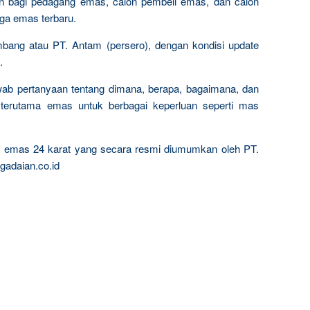
n bagi pedagang emas, calon pembeli emas, dan calon
rga emas terbaru.
mbang atau PT. Antam (persero), dengan kondisi update
.
wab pertanyaan tentang dimana, berapa, bagaimana, dan
terutama emas untuk berbagai keperluan seperti mas
ta emas 24 karat yang secara resmi diumumkan oleh PT.
gadaian.co.id