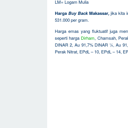
LM= Logam Mulia
Harga
Buy Back
Makassar
,
jika kita
531.000 per gram.
Harga emas yang fluktuatif juga mem
seperti harga
Dirham
, Chamsah, Per
DINAR 2, Au 91,7% DINAR ¼, Au 91
Perak Nitrat, EPdL – 10, EPdL – 14, EP