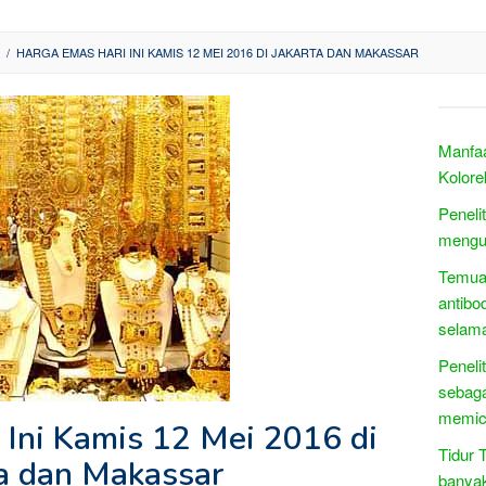
/
HARGA EMAS HARI INI KAMIS 12 MEI 2016 DI JAKARTA DAN MAKASSAR
Manfa
Kolore
Peneli
menguj
Temuan
antibo
selam
Peneli
sebaga
memic
 Ini Kamis 12 Mei 2016 di
Tidur T
ta dan Makassar
banya