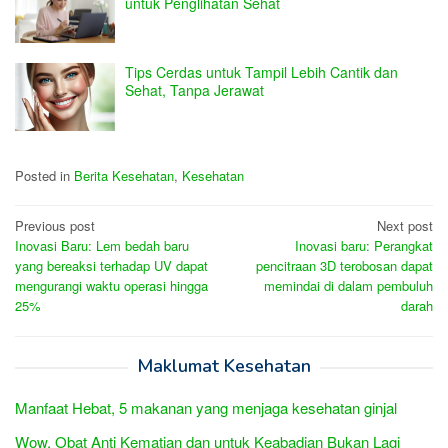
untuk Penglihatan Sehat
Tips Cerdas untuk Tampil Lebih Cantik dan
Sehat, Tanpa Jerawat
Posted in
Berita Kesehatan
,
Kesehatan
Post
Previous post
Next post
Inovasi Baru: Lem bedah baru
Inovasi baru: Perangkat
navigation
yang bereaksi terhadap UV dapat
pencitraan 3D terobosan dapat
mengurangi waktu operasi hingga
memindai di dalam pembuluh
25%
darah
Maklumat Kesehatan
Manfaat Hebat, 5 makanan yang menjaga kesehatan ginjal
Wow, Obat Anti Kematian dan untuk Keabadian Bukan Lagi