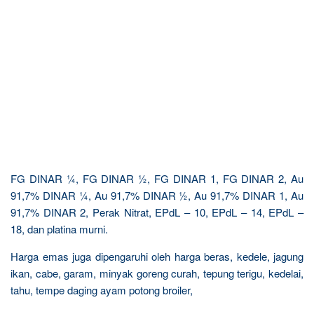
FG DINAR ¼, FG DINAR ½, FG DINAR 1, FG DINAR 2, Au
91,7% DINAR ¼, Au 91,7% DINAR ½, Au 91,7% DINAR 1, Au
91,7% DINAR 2, Perak Nitrat, EPdL – 10, EPdL – 14, EPdL –
18, dan platina murni.
Harga emas juga dipengaruhi oleh harga beras, kedele, jagung
ikan, cabe, garam, minyak goreng curah, tepung terigu, kedelai,
tahu, tempe daging ayam potong broiler,