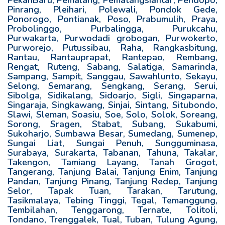
PekanBaru, Pemalang, Pematangsiantar, Pendopo,
Pinrang, Pleihari, Polewali, Pondok Gede,
Ponorogo, Pontianak, Poso, Prabumulih, Praya,
Probolinggo, Purbalingga, Purukcahu,
Purwakarta, Purwodadi grobogan, Purwokerto,
Purworejo, Putussibau, Raha, Rangkasbitung,
Rantau, Rantauprapat, Rantepao, Rembang,
Rengat, Ruteng, Sabang, Salatiga, Samarinda,
Sampang, Sampit, Sanggau, Sawahlunto, Sekayu,
Selong, Semarang, Sengkang, Serang, Serui,
Sibolga, Sidikalang, Sidoarjo, Sigli, Singaparna,
Singaraja, Singkawang, Sinjai, Sintang, Situbondo,
Slawi, Sleman, Soasiu, Soe, Solo, Solok, Soreang,
Sorong, Sragen, Stabat, Subang, Sukabumi,
Sukoharjo, Sumbawa Besar, Sumedang, Sumenep,
Sungai Liat, Sungai Penuh, Sungguminasa,
Surabaya, Surakarta, Tabanan, Tahuna, Takalar,
Takengon, Tamiang Layang, Tanah Grogot,
Tangerang, Tanjung Balai, Tanjung Enim, Tanjung
Pandan, Tanjung Pinang, Tanjung Redep, Tanjung
Selor, Tapak Tuan, Tarakan, Tarutung,
Tasikmalaya, Tebing Tinggi, Tegal, Temanggung,
Tembilahan, Tenggarong, Ternate, Tolitoli,
Tondano, Trenggalek, Tual, Tuban, Tulung Agung,