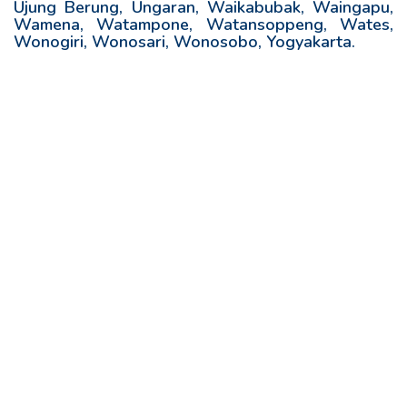
Ujung Berung, Ungaran, Waikabubak, Waingapu,
Wamena, Watampone, Watansoppeng, Wates,
Wonogiri, Wonosari, Wonosobo, Yogyakarta.
R
e
l
a
t
e
d
p
o
s
t
s
: