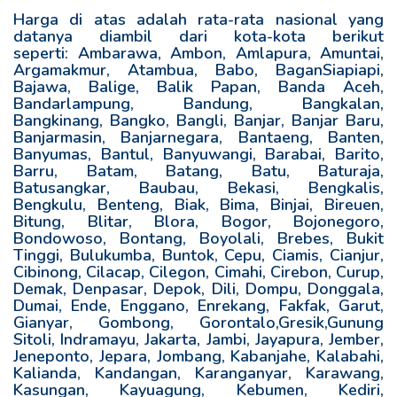
Harga di atas adalah rata-rata nasional yang
datanya diambil dari kota-kota berikut
seperti: Ambarawa, Ambon, Amlapura, Amuntai,
Argamakmur, Atambua, Babo, BaganSiapiapi,
Bajawa, Balige, Balik Papan, Banda Aceh,
Bandarlampung, Bandung, Bangkalan,
Bangkinang, Bangko, Bangli, Banjar, Banjar Baru,
Banjarmasin, Banjarnegara, Bantaeng, Banten,
Banyumas, Bantul, Banyuwangi, Barabai, Barito,
Barru, Batam, Batang, Batu, Baturaja,
Batusangkar, Baubau, Bekasi, Bengkalis,
Bengkulu, Benteng, Biak, Bima, Binjai, Bireuen,
Bitung, Blitar, Blora, Bogor, Bojonegoro,
Bondowoso, Bontang, Boyolali, Brebes, Bukit
Tinggi, Bulukumba, Buntok, Cepu, Ciamis, Cianjur,
Cibinong, Cilacap, Cilegon, Cimahi, Cirebon, Curup,
Demak, Denpasar, Depok, Dili, Dompu, Donggala,
Dumai, Ende, Enggano, Enrekang, Fakfak, Garut,
Gianyar, Gombong, Gorontalo,Gresik,Gunung
Sitoli, Indramayu, Jakarta, Jambi, Jayapura, Jember,
Jeneponto, Jepara, Jombang, Kabanjahe, Kalabahi,
Kalianda, Kandangan, Karanganyar, Karawang,
Kasungan, Kayuagung, Kebumen, Kediri,