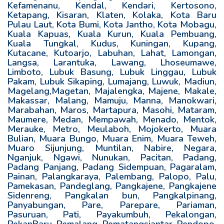
Kefamenanu, Kendal, Kendari, Kertosono,
Ketapang, Kisaran, Klaten, Kolaka, Kota Baru
Pulau Laut, Kota Bumi, Kota Jantho, Kota Mobagu,
Kuala Kapuas, Kuala Kurun, Kuala Pembuang,
Kuala Tungkal, Kudus, Kuningan, Kupang,
Kutacane, Kutoarjo, Labuhan, Lahat, Lamongan,
Langsa, Larantuka, Lawang, Lhoseumawe,
Limboto, Lubuk Basung, Lubuk Linggau, Lubuk
Pakam, Lubuk Sikaping, Lumajang, Luwuk, Madiun,
Magelang,Magetan, Majalengka, Majene, Makale,
Makassar, Malang, Mamuju, Manna, Manokwari,
Marabahan, Maros, Martapura, Masohi, Mataram,
Maumere, Medan, Mempawah, Menado, Mentok,
Merauke, Metro, Meulaboh, Mojokerto, Muara
Bulian, Muara Bungo, Muara Enim, Muara Teweh,
Muaro Sijunjung, Muntilan, Nabire, Negara,
Nganjuk, Ngawi, Nunukan, Pacitan, Padang,
Padang Panjang, Padang Sidempuan, Pagaralam,
Painan, Palangkaraya, Palembang, Palopo, Palu,
Pamekasan, Pandeglang, Pangkajene, Pangkajene
Sidenreng, Pangkalan bun, Pangkalpinang,
Panyabungan, Pare, Parepare, Pariaman,
Pasuruan, Pati, Payakumbuh, Pekalongan,