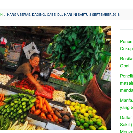
AN
/
HARGA BERAS, DAGING, CABE, DLL HARI INI SABTU 8 SEPTEMBER 2018
Penem
Cukup
Resiko
Obat
Peneli
masala
menda
Manfaa
yang S
Daftar
Sakit 
Menye