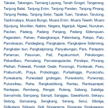
Takalar, Takengon, Tamiang Layang, Tanah Grogot, Tangerang,
Tanjung Balai, Tanjung Enim, Tanjung Pandan, Tanjung Pinang,
Tanjung Redep, Tanjung Selor, Tapak Tuan, Tarakan, Tarutung,
Tasikmalaya, Muara Bungo, Muara Enim, Muara Teweh, Muaro
Sijunjung, Muntilan, Nabire, Negara, Nganjuk, Ngawi, Nunukan,
Pacitan, Padang, Padang Panjang, Padang Sidempuan,
Pagaralam, Painan, Palangkaraya, Palembang, Palopo, Palu,
Pamekasan, Pandeglang, Pangkajene, Pangkajene Sidenreng,
Pangkalan bun, Pangkalpinang, Panyabungan, Pare, Parepare,
Pariaman, Pasuruan, Pati, Payakumbuh, Pekalongan,
PekanBaru, Pemalang, Pematangsiantar, Pendopo, Pinrang,
Pleihari, Polewali, Pondok Gede, Ponorogo, Pontianak, Poso,
Prabumulih, Praya, Probolinggo, Purbalingga, Purukcahu,
Purwakarta, Purwodadi grobogan, Purwokerto, Purworejo,
Putussibau, Raha, Rangkasbitung, Rantau, Rantauprapat,
Rantepao, Rembang, Rengat, Ruteng, Sabang, Salatiga,
Samarinda, Sampang, Sampit, Sanggau, Sawahlunto, Sekayu,
Selong, Semarang, Sengkang, Serang, Serui, Sibolga,
Sidikalang, Sidoarjo, Sigli, Singaparna, Singaraja, Singkawang,