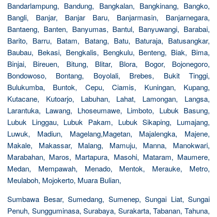
Bandarlampung, Bandung, Bangkalan, Bangkinang, Bangko,
Bangli, Banjar, Banjar Baru, Banjarmasin, Banjarnegara,
Bantaeng, Banten, Banyumas, Bantul, Banyuwangi, Barabai,
Barito, Barru, Batam, Batang, Batu, Baturaja, Batusangkar,
Baubau, Bekasi, Bengkalis, Bengkulu, Benteng, Biak, Bima,
Binjai, Bireuen, Bitung, Blitar, Blora, Bogor, Bojonegoro,
Bondowoso, Bontang, Boyolali, Brebes, Bukit Tinggi,
Bulukumba, Buntok, Cepu, Ciamis, Kuningan, Kupang,
Kutacane, Kutoarjo, Labuhan, Lahat, Lamongan, Langsa,
Larantuka, Lawang, Lhoseumawe, Limboto, Lubuk Basung,
Lubuk Linggau, Lubuk Pakam, Lubuk Sikaping, Lumajang,
Luwuk, Madiun, Magelang,Magetan, Majalengka, Majene,
Makale, Makassar, Malang, Mamuju, Manna, Manokwari,
Marabahan, Maros, Martapura, Masohi, Mataram, Maumere,
Medan, Mempawah, Menado, Mentok, Merauke, Metro,
Meulaboh, Mojokerto, Muara Bulian,
Sumbawa Besar, Sumedang, Sumenep, Sungai Liat, Sungai
Penuh, Sungguminasa, Surabaya, Surakarta, Tabanan, Tahuna,