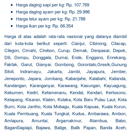
Harga daging sapi per kg: Rp. 107.769
Harga daging ayam per kg: Rp. 29.996
Harga telur ayam per kg: Rp. 21.788
Harga ikan per kg: Rp. 66.354
Harga di atas adalah rata-rata nasional yang datanya diambil
dari kota-kota berikut seperti: Cianjur, Cibinong, Cilacap,
Cilegon, Cimahi, Cirebon, Curup, Demak, Denpasar, Depok,
Dili, Dompu, Donggala, Dumai, Ende, Enggano, Enrekang,
Fakfak, Garut, Gianyar, Gombong, Gorontalo,Gresik,Gunung
Sitoli, Indramayu, Jakarta, Jambi, Jayapura, Jember,
Jeneponto, Jepara, Jombang, Kabanjahe, Kalabahi, Kalianda,
Kandangan, Karanganyar, Karawang, Kasungan, Kayuagung,
Kebumen, Kediri, Kefamenanu, Kendal, Kendari, Kertosono,
Ketapang, Kisaran, Klaten, Kolaka, Kota Baru Pulau Laut, Kota
Bumi, Kota Jantho, Kota Mobagu, Kuala Kapuas, Kuala Kurun,
Kuala Pembuang, Kuala Tungkal, Kudus, Ambarawa, Ambon,
Amlapura, Amuntai, Argamakmur, Atambua, Babo,
BaganSiapiapi, Bajawa, Balige, Balik Papan, Banda Aceh,