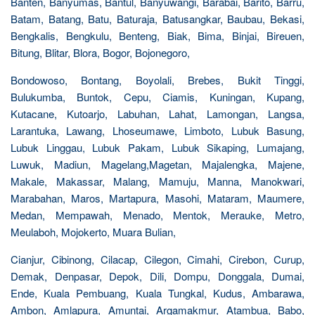
Banten, Banyumas, Bantul, Banyuwangi, Barabai, Barito, Barru,
Batam, Batang, Batu, Baturaja, Batusangkar, Baubau, Bekasi,
Bengkalis, Bengkulu, Benteng, Biak, Bima, Binjai, Bireuen,
Bitung, Blitar, Blora, Bogor, Bojonegoro,
Bondowoso, Bontang, Boyolali, Brebes, Bukit Tinggi,
Bulukumba, Buntok, Cepu, Ciamis, Kuningan, Kupang,
Kutacane, Kutoarjo, Labuhan, Lahat, Lamongan, Langsa,
Larantuka, Lawang, Lhoseumawe, Limboto, Lubuk Basung,
Lubuk Linggau, Lubuk Pakam, Lubuk Sikaping, Lumajang,
Luwuk, Madiun, Magelang,Magetan, Majalengka, Majene,
Makale, Makassar, Malang, Mamuju, Manna, Manokwari,
Marabahan, Maros, Martapura, Masohi, Mataram, Maumere,
Medan, Mempawah, Menado, Mentok, Merauke, Metro,
Meulaboh, Mojokerto, Muara Bulian,
Cianjur, Cibinong, Cilacap, Cilegon, Cimahi, Cirebon, Curup,
Demak, Denpasar, Depok, Dili, Dompu, Donggala, Dumai,
Ende, Kuala Pembuang, Kuala Tungkal, Kudus, Ambarawa,
Ambon, Amlapura, Amuntai, Argamakmur, Atambua, Babo,