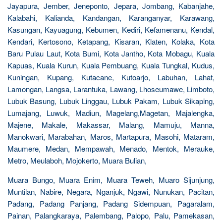
Jayapura, Jember, Jeneponto, Jepara, Jombang, Kabanjahe,
Kalabahi, Kalianda, Kandangan, Karanganyar, Karawang,
Kasungan, Kayuagung, Kebumen, Kediri, Kefamenanu, Kendal,
Kendari, Kertosono, Ketapang, Kisaran, Klaten, Kolaka, Kota
Baru Pulau Laut, Kota Bumi, Kota Jantho, Kota Mobagu, Kuala
Kapuas, Kuala Kurun, Kuala Pembuang, Kuala Tungkal, Kudus,
Kuningan, Kupang, Kutacane, Kutoarjo, Labuhan, Lahat,
Lamongan, Langsa, Larantuka, Lawang, Lhoseumawe, Limboto,
Lubuk Basung, Lubuk Linggau, Lubuk Pakam, Lubuk Sikaping,
Lumajang, Luwuk, Madiun, Magelang,Magetan, Majalengka,
Majene, Makale, Makassar, Malang, Mamuju, Manna,
Manokwari, Marabahan, Maros, Martapura, Masohi, Mataram,
Maumere, Medan, Mempawah, Menado, Mentok, Merauke,
Metro, Meulaboh, Mojokerto, Muara Bulian,
Muara Bungo, Muara Enim, Muara Teweh, Muaro Sijunjung,
Muntilan, Nabire, Negara, Nganjuk, Ngawi, Nunukan, Pacitan,
Padang, Padang Panjang, Padang Sidempuan, Pagaralam,
Painan, Palangkaraya, Palembang, Palopo, Palu, Pamekasan,