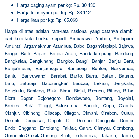
Harga daging ayam per kg: Rp. 30.430
Harga telur ayam per kg: Rp. 23.112
Harga ikan per kg: Rp. 65.063
Harga di atas adalah rata-rata nasional yang datanya diambil
dari kota-kota berikut seperti: Ambarawa, Ambon, Amlapura,
Amuntai, Argamakmur, Atambua, Babo, BaganSiapiapi, Bajawa,
Balige, Balik Papan, Banda Aceh, Bandarlampung, Bandung,
Bangkalan, Bangkinang, Bangko, Bangli, Banjar, Banjar Baru,
Banjarmasin, Banjarnegara, Bantaeng, Banten, Banyumas,
Bantul, Banyuwangi, Barabai, Barito, Barru, Batam, Batang,
Batu, Baturaja, Batusangkar, Baubau, Bekasi, Bengkalis,
Bengkulu, Benteng, Biak, Bima, Binjai, Bireuen, Bitung, Blitar,
Blora, Bogor, Bojonegoro, Bondowoso, Bontang, Boyolali,
Brebes, Bukit Tinggi, Bulukumba, Buntok, Cepu, Ciamis,
Cianjur, Cibinong, Cilacap, Cilegon, Cimahi, Cirebon, Curup,
Demak, Denpasar, Depok, Dili, Dompu, Donggala, Dumai,
Ende, Enggano, Enrekang, Fakfak, Garut, Gianyar, Gombong,
Gorontalo,Gresik,Gunung Sitoli, Indramayu, Jakarta, Jambi,