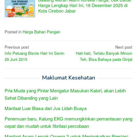
Harga Lengkap Hari Ini, 18 Desember 2025 di
Kota Cirebon Jabar
Posted in
Harga Bahan Pangan
Post
Previous post
Next post
Info Peluang Bisnis Hari Ini Senin
Hati-hati, Terlalu Banyak Minum
navigation
29 Juni 2015
Teh, Bisa Bahaya pada Ginjal
Maklumat Kesehatan
Pria Muda yang Pintar Mengatur Masukan Kalori, akan Lebih
Sehat Dibanding yang Lain
Manfaat Luar Biasa dari Jus Lidah Buaya
Penemuan baru, Kalung EKG memungkinkan pemantauan yang
cepat dan mudah untuk fibrilasi percobaan
Manfaat Asam Lemak Omega 3 untuk Meningkatkan Prestasi