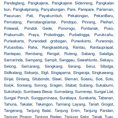
Pandeglang, Pangkajene, Pangkajene Sidenreng, Pangkalan
bun, Pangkalpinang, Panyabungan, Pare, Parepare, Pariaman,
Pasuruan, Pati, Payakumbuh, Pekalongan, PekanBaru,
Pemalang, Pematangsiantar, Pendopo, Pinrang, Pleihari,
Polewali, Pondok Gede, Ponorogo, Pontianak, Poso,
Prabumulih, Praya, Probolinggo, Purbalingga, Purukcahu,
Purwakarta, Purwodadi grobogan, Purwokerto, Purworejo,
Putussibau, Raha, Rangkasbitung, Rantau, Rantauprapat,
Rantepao, Rembang, Rengat, Ruteng, Sabang, Salatiga,
Samarinda, Sampang, Sampit, Sanggau, Sawahlunto, Sekayu,
Selong, Semarang, Sengkang, Serang, Serui, Sibolga,
Sidikalang, Sidoarjo, Sigli, Singaparna, Singaraja, Singkawang,
Sinjai, Sintang, Situbondo, Slawi, Sleman, Soasiu, Soe, Solo,
Solok, Soreang, Sorong, Sragen, Stabat, Subang, Sukabumi,
Sukoharjo, Sumbawa Besar, Sumedang, Sumenep, Sungai Liat,
Sungai Penuh, Sungguminasa, Surabaya, Surakarta, Tabanan,
Tahuna, Takalar, Takengon, Tamiang Layang, Tanah Grogot,
Tangerang, Tanjung Balai, Tanjung Enim, Tanjung Pandan,
Tanjung Pinang, Tanjung Redep, Tanjung Selor, Tapak Tuan,