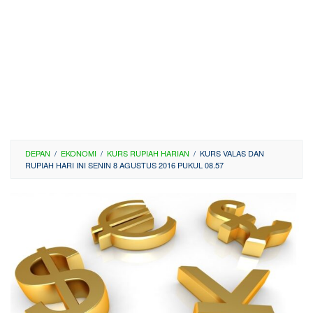
DEPAN
/
EKONOMI
/
KURS RUPIAH HARIAN
/
KURS VALAS DAN
RUPIAH HARI INI SENIN 8 AGUSTUS 2016 PUKUL 08.57