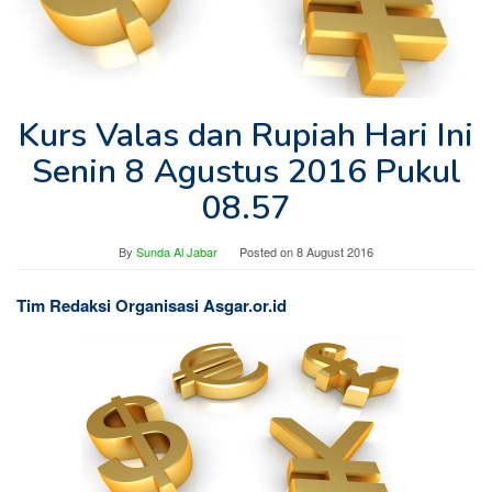
Kurs Valas dan Rupiah Hari Ini
Senin 8 Agustus 2016 Pukul
08.57
By
Sunda Al Jabar
Posted on
8 August 2016
Tim Redaksi Organisasi Asgar.or.id