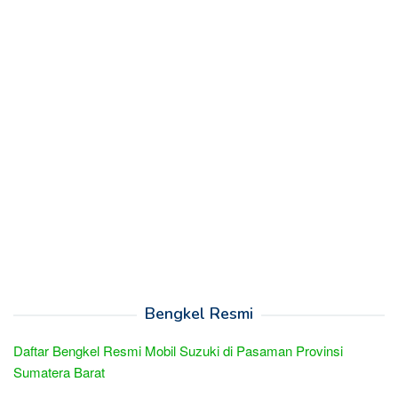
Bengkel Resmi
Daftar Bengkel Resmi Mobil Suzuki di Pasaman Provinsi
Sumatera Barat