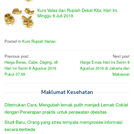
Kurs Valas dan Rupiah Dekat Kita, Hari Ini,
Minggu 8 Juli 2018
Posted in
Kurs Rupiah Harian
Post
Previous post
Next post
Harga Beras, Cabe, Daging, dll
Harga Emas Hari Ini Senin 8
navigation
Hari Ini Senin 8 Agustus 2016
Agustus 2016 di Jakarta dan
Pukul 07.59
Makassar
Maklumat Kesehatan
Ditemukan Cara, Mengubah lemak putih menjadi Lemak Coklat
dengan Penerapan praktis untuk perawatan obesitas
Studi Baru, Orang yang stres ternyata memproses informasi
secara berbeda