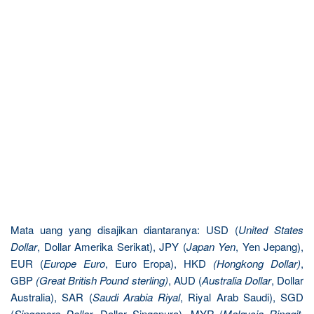
Mata uang yang disajikan diantaranya: USD (
United States
Dollar
, Dollar Amerika Serikat), JPY (
Japan Yen
, Yen Jepang),
EUR (
Europe Euro
, Euro Eropa), HKD
(Hongkong Dollar)
,
GBP
(Great British Pound sterling)
, AUD (
Australia Dollar
, Dollar
Australia), SAR (
Saudi Arabia Riyal
, Riyal Arab Saudi), SGD
(
Singapore Dollar
, Dollar Singapura), MYR (
Malaysia Ringgit
,