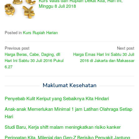
Kurs Valas dan Rupiah Dekat Kita, Hari Ini,
Minggu 8 Juli 2018
Posted in
Kurs Rupiah Harian
Post
Previous post
Next post
Harga Beras, Cabe, Daging, dll
Harga Emas Hari Ini Sabtu 30 Juli
navigation
Hari Ini Sabtu 30 Juli 2016 Pukul
2016 di Jakarta dan Makassar
6.27
Maklumat Kesehatan
Penyebab Kulit Keriput yang Sebaiknya Kita Hindari
Anak-anak Memerlukan Minimal 1 jam Latihan Olahraga Setiap
Hari
Studi Baru, Kerja shift malam meningkatkan risiko kanker
Peringatan Kita, Milenial dan Gen-Z Berisiko Penyakit Jantung