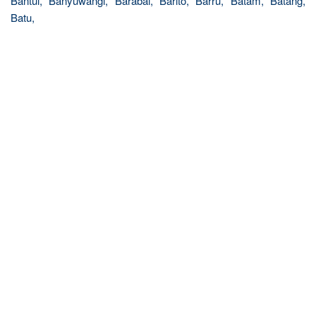
Bantul, Banyuwangi, Barabai, Barito, Barru, Batam, Batang,
Batu,