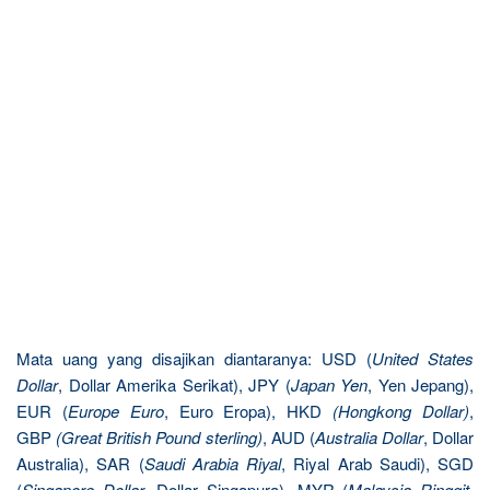
Mata uang yang disajikan diantaranya: USD (
United States
Dollar
, Dollar Amerika Serikat), JPY (
Japan Yen
, Yen Jepang),
EUR (
Europe Euro
, Euro Eropa), HKD
(Hongkong Dollar)
,
GBP
(Great British Pound sterling)
, AUD (
Australia Dollar
, Dollar
Australia), SAR (
Saudi Arabia Riyal
, Riyal Arab Saudi), SGD
(
Singapore Dollar
, Dollar Singapura), MYR (
Malaysia Ringgit
,