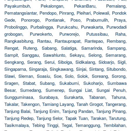
Payakumbuh, Pekalongan, PekanBaru, Pemalang,
Pematangsiantar, Pendopo, Pinrang, Pleihari, Polewali, Pondok
Gede, Ponorogo, Pontianak, Poso, Prabumulih, Praya,
Probolinggo, Purbalingga, Purukcahu, Purwakarta, Purwodadi
grobogan, Purwokerto, Purworejo, Putussibau, Raha,
Rangkasbitung, Rantau, Rantauprapat, Rantepao, Rembang,
Rengat, Ruteng, Sabang, Salatiga, Samarinda, Sampang,
Sampit, Sanggau, Sawahlunto, Sekayu, Selong, Semarang,
Sengkang, Serang, Serui, Sibolga, Sidikalang, Sidoarjo, Sigli,
Singaparna, Singaraja, Singkawang, Sinjai, Sintang, Situbondo,
Slawi, Sleman, Soasiu, Soe, Solo, Solok, Soreang, Sorong,
Sragen, Stabat, Subang, Sukabumi, Sukoharjo, Sumbawa
Besar, Sumedang, Sumenep, Sungai Liat, Sungai Penuh,
Sungguminasa, Surabaya, Surakarta, Tabanan, Tahuna,
Takalar, Takengon, Tamiang Layang, Tanah Grogot, Tangerang,
Tanjung Balai, Tanjung Enim, Tanjung Pandan, Tanjung Pinang,
Tanjung Redep, Tanjung Selor, Tapak Tuan, Tarakan, Tarutung,
Tasikmalaya, Tebing Tinggi, Tegal, Temanggung, Tembilahan,