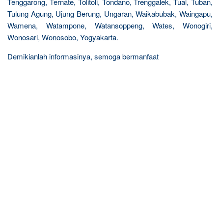
Tenggarong, Ternate, Tolitoli, Tondano, Trenggalek, Tual, Tuban,
Tulung Agung, Ujung Berung, Ungaran, Waikabubak, Waingapu,
Wamena, Watampone, Watansoppeng, Wates, Wonogiri,
Wonosari, Wonosobo, Yogyakarta.
Demikianlah informasinya, semoga bermanfaat
R
e
l
a
t
e
d
p
o
s
t
s
: