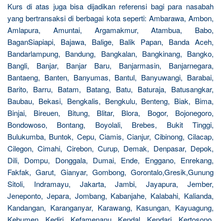
Kurs di atas juga bisa dijadikan referensi bagi para nasabah
yang bertransaksi di berbagai kota seperti: Ambarawa, Ambon,
Amlapura, Amuntai, Argamakmur, Atambua, Babo,
BaganSiapiapi, Bajawa, Balige, Balik Papan, Banda Aceh,
Bandarlampung, Bandung, Bangkalan, Bangkinang, Bangko,
Bangli, Banjar, Banjar Baru, Banjarmasin, Banjarnegara,
Bantaeng, Banten, Banyumas, Bantul, Banyuwangi, Barabai,
Barito, Barru, Batam, Batang, Batu, Baturaja, Batusangkar,
Baubau, Bekasi, Bengkalis, Bengkulu, Benteng, Biak, Bima,
Binjai, Bireuen, Bitung, Blitar, Blora, Bogor, Bojonegoro,
Bondowoso, Bontang, Boyolali, Brebes, Bukit Tinggi,
Bulukumba, Buntok, Cepu, Ciamis, Cianjur, Cibinong, Cilacap,
Cilegon, Cimahi, Cirebon, Curup, Demak, Denpasar, Depok,
Dili, Dompu, Donggala, Dumai, Ende, Enggano, Enrekang,
Fakfak, Garut, Gianyar, Gombong, Gorontalo,Gresik,Gunung
Sitoli, Indramayu, Jakarta, Jambi, Jayapura, Jember,
Jeneponto, Jepara, Jombang, Kabanjahe, Kalabahi, Kalianda,
Kandangan, Karanganyar, Karawang, Kasungan, Kayuagung,
Kebumen, Kediri, Kefamenanu, Kendal, Kendari, Kertosono,