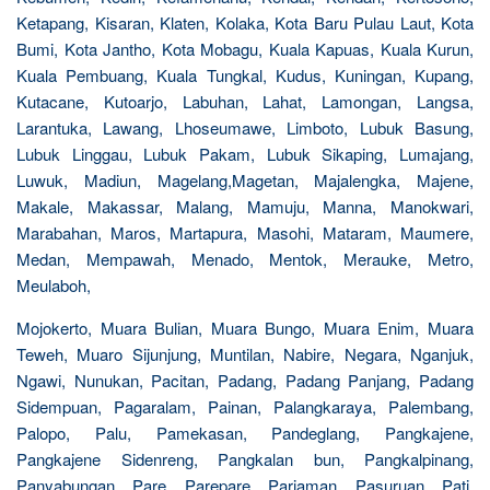
Ketapang, Kisaran, Klaten, Kolaka, Kota Baru Pulau Laut, Kota
Bumi, Kota Jantho, Kota Mobagu, Kuala Kapuas, Kuala Kurun,
Kuala Pembuang, Kuala Tungkal, Kudus, Kuningan, Kupang,
Kutacane, Kutoarjo, Labuhan, Lahat, Lamongan, Langsa,
Larantuka, Lawang, Lhoseumawe, Limboto, Lubuk Basung,
Lubuk Linggau, Lubuk Pakam, Lubuk Sikaping, Lumajang,
Luwuk, Madiun, Magelang,Magetan, Majalengka, Majene,
Makale, Makassar, Malang, Mamuju, Manna, Manokwari,
Marabahan, Maros, Martapura, Masohi, Mataram, Maumere,
Medan, Mempawah, Menado, Mentok, Merauke, Metro,
Meulaboh,
Mojokerto, Muara Bulian, Muara Bungo, Muara Enim, Muara
Teweh, Muaro Sijunjung, Muntilan, Nabire, Negara, Nganjuk,
Ngawi, Nunukan, Pacitan, Padang, Padang Panjang, Padang
Sidempuan, Pagaralam, Painan, Palangkaraya, Palembang,
Palopo, Palu, Pamekasan, Pandeglang, Pangkajene,
Pangkajene Sidenreng, Pangkalan bun, Pangkalpinang,
Panyabungan, Pare, Parepare, Pariaman, Pasuruan, Pati,