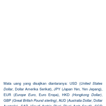
Mata uang yang disajikan diantaranya: USD (
United States
Dollar
, Dollar Amerika Serikat), JPY (
Japan Yen
, Yen Jepang),
EUR (
Europe Euro
, Euro Eropa), HKD
(Hongkong Dollar)
,
GBP
(Great British Pound sterling)
, AUD (
Australia Dollar
, Dollar
Australia), SAR (
Saudi Arabia Riyal
, Riyal Arab Saudi), SGD