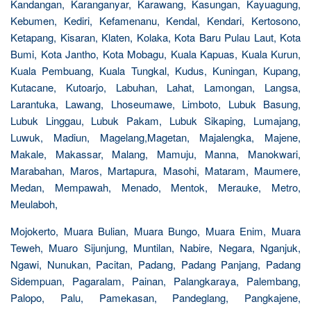
Kandangan, Karanganyar, Karawang, Kasungan, Kayuagung,
Kebumen, Kediri, Kefamenanu, Kendal, Kendari, Kertosono,
Ketapang, Kisaran, Klaten, Kolaka, Kota Baru Pulau Laut, Kota
Bumi, Kota Jantho, Kota Mobagu, Kuala Kapuas, Kuala Kurun,
Kuala Pembuang, Kuala Tungkal, Kudus, Kuningan, Kupang,
Kutacane, Kutoarjo, Labuhan, Lahat, Lamongan, Langsa,
Larantuka, Lawang, Lhoseumawe, Limboto, Lubuk Basung,
Lubuk Linggau, Lubuk Pakam, Lubuk Sikaping, Lumajang,
Luwuk, Madiun, Magelang,Magetan, Majalengka, Majene,
Makale, Makassar, Malang, Mamuju, Manna, Manokwari,
Marabahan, Maros, Martapura, Masohi, Mataram, Maumere,
Medan, Mempawah, Menado, Mentok, Merauke, Metro,
Meulaboh,
Mojokerto, Muara Bulian, Muara Bungo, Muara Enim, Muara
Teweh, Muaro Sijunjung, Muntilan, Nabire, Negara, Nganjuk,
Ngawi, Nunukan, Pacitan, Padang, Padang Panjang, Padang
Sidempuan, Pagaralam, Painan, Palangkaraya, Palembang,
Palopo, Palu, Pamekasan, Pandeglang, Pangkajene,