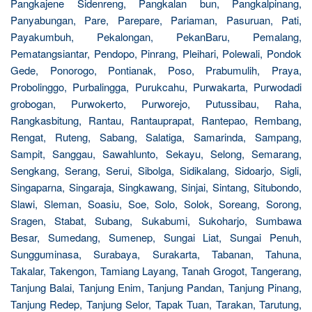
Pangkajene Sidenreng, Pangkalan bun, Pangkalpinang,
Panyabungan, Pare, Parepare, Pariaman, Pasuruan, Pati,
Payakumbuh, Pekalongan, PekanBaru, Pemalang,
Pematangsiantar, Pendopo, Pinrang, Pleihari, Polewali, Pondok
Gede, Ponorogo, Pontianak, Poso, Prabumulih, Praya,
Probolinggo, Purbalingga, Purukcahu, Purwakarta, Purwodadi
grobogan, Purwokerto, Purworejo, Putussibau, Raha,
Rangkasbitung, Rantau, Rantauprapat, Rantepao, Rembang,
Rengat, Ruteng, Sabang, Salatiga, Samarinda, Sampang,
Sampit, Sanggau, Sawahlunto, Sekayu, Selong, Semarang,
Sengkang, Serang, Serui, Sibolga, Sidikalang, Sidoarjo, Sigli,
Singaparna, Singaraja, Singkawang, Sinjai, Sintang, Situbondo,
Slawi, Sleman, Soasiu, Soe, Solo, Solok, Soreang, Sorong,
Sragen, Stabat, Subang, Sukabumi, Sukoharjo, Sumbawa
Besar, Sumedang, Sumenep, Sungai Liat, Sungai Penuh,
Sungguminasa, Surabaya, Surakarta, Tabanan, Tahuna,
Takalar, Takengon, Tamiang Layang, Tanah Grogot, Tangerang,
Tanjung Balai, Tanjung Enim, Tanjung Pandan, Tanjung Pinang,
Tanjung Redep, Tanjung Selor, Tapak Tuan, Tarakan, Tarutung,