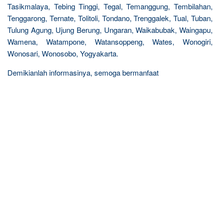
Tasikmalaya, Tebing Tinggi, Tegal, Temanggung, Tembilahan,
Tenggarong, Ternate, Tolitoli, Tondano, Trenggalek, Tual, Tuban,
Tulung Agung, Ujung Berung, Ungaran, Waikabubak, Waingapu,
Wamena, Watampone, Watansoppeng, Wates, Wonogiri,
Wonosari, Wonosobo, Yogyakarta.
Demikianlah informasinya, semoga bermanfaat
R
e
l
a
t
e
d
p
o
s
t
s
: