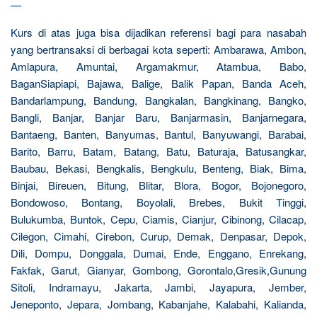
—
Kurs di atas juga bisa dijadikan referensi bagi para nasabah
yang bertransaksi di berbagai kota seperti: Ambarawa, Ambon,
Amlapura, Amuntai, Argamakmur, Atambua, Babo,
BaganSiapiapi, Bajawa, Balige, Balik Papan, Banda Aceh,
Bandarlampung, Bandung, Bangkalan, Bangkinang, Bangko,
Bangli, Banjar, Banjar Baru, Banjarmasin, Banjarnegara,
Bantaeng, Banten, Banyumas, Bantul, Banyuwangi, Barabai,
Barito, Barru, Batam, Batang, Batu, Baturaja, Batusangkar,
Baubau, Bekasi, Bengkalis, Bengkulu, Benteng, Biak, Bima,
Binjai, Bireuen, Bitung, Blitar, Blora, Bogor, Bojonegoro,
Bondowoso, Bontang, Boyolali, Brebes, Bukit Tinggi,
Bulukumba, Buntok, Cepu, Ciamis, Cianjur, Cibinong, Cilacap,
Cilegon, Cimahi, Cirebon, Curup, Demak, Denpasar, Depok,
Dili, Dompu, Donggala, Dumai, Ende, Enggano, Enrekang,
Fakfak, Garut, Gianyar, Gombong, Gorontalo,Gresik,Gunung
Sitoli, Indramayu, Jakarta, Jambi, Jayapura, Jember,
Jeneponto, Jepara, Jombang, Kabanjahe, Kalabahi, Kalianda,