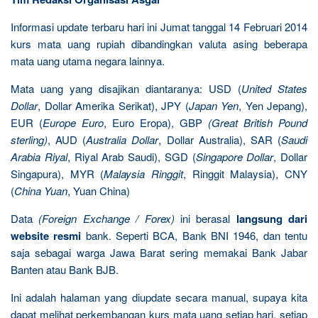
Informasi update terbaru hari ini Jumat tanggal 14 Februari 2014
kurs mata uang rupiah dibandingkan valuta asing beberapa
mata uang utama negara lainnya.
Mata uang yang disajikan diantaranya: USD (
United States
Dollar
, Dollar Amerika Serikat), JPY (
Japan Yen
, Yen Jepang),
EUR (
Europe Euro
, Euro Eropa), GBP
(Great British Pound
sterling)
, AUD (
Australia Dollar
, Dollar Australia), SAR (
Saudi
Arabia Riyal
, Riyal Arab Saudi), SGD (
Singapore Dollar
, Dollar
Singapura), MYR (
Malaysia Ringgit
, Ringgit Malaysia), CNY
(
China Yuan
, Yuan China)
Data
(Foreign Exchange / Forex)
ini berasal
langsung dari
website resmi
bank. Seperti BCA, Bank BNI 1946, dan tentu
saja sebagai warga Jawa Barat sering memakai Bank Jabar
Banten atau Bank BJB.
Ini adalah halaman yang diupdate secara manual, supaya kita
dapat melihat perkembangan kurs mata uang setiap hari, setiap