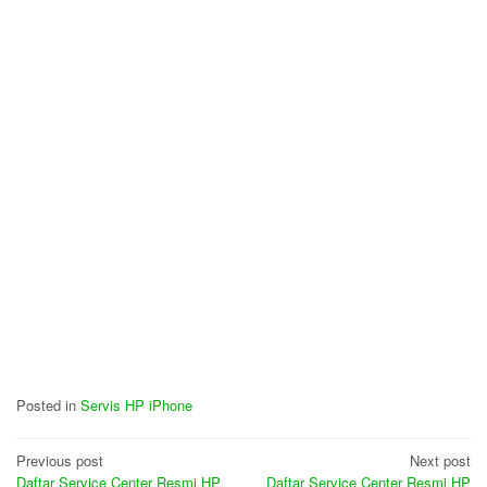
Posted in
Servis HP iPhone
Post
Previous post
Next post
Daftar Service Center Resmi HP
Daftar Service Center Resmi HP