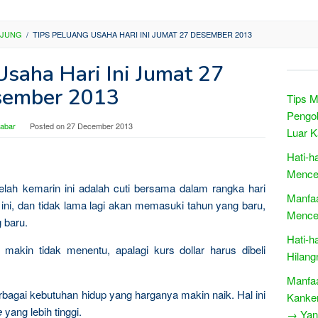
NJUNG
/
TIPS PELUANG USAHA HARI INI JUMAT 27 DESEMBER 2013
Usaha Hari Ini Jumat 27
sember 2013
Tips M
Pengob
Jabar
Posted on
27 December 2013
Luar 
Hati-h
Mence
etelah kemarin ini adalah cuti bersama dalam rangka hari
Manfaa
n ini, dan tidak lama lagi akan memasuki tahun yang baru,
Mence
 baru.
Hati-h
akin tidak menentu, apalagi kurs dollar harus dibeli
Hilan
Manfaa
bagai kebutuhan hidup yang harganya makin naik. Hal ini
Kanke
e
yang lebih tinggi.
→ Yang