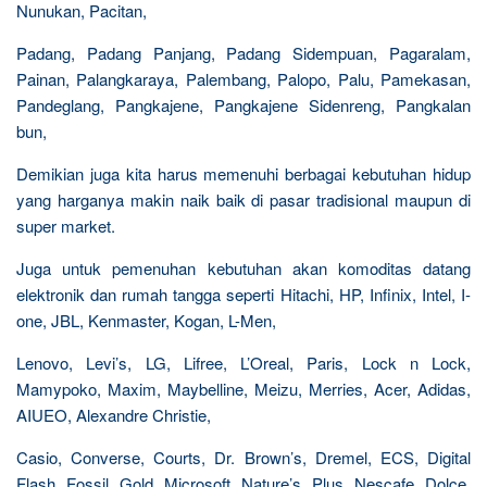
Nunukan, Pacitan,
Padang, Padang Panjang, Padang Sidempuan, Pagaralam,
Painan, Palangkaraya, Palembang, Palopo, Palu, Pamekasan,
Pandeglang, Pangkajene, Pangkajene Sidenreng, Pangkalan
bun,
Demikian juga kita harus memenuhi berbagai kebutuhan hidup
yang harganya makin naik baik di pasar tradisional maupun di
super market.
Juga untuk pemenuhan kebutuhan akan komoditas datang
elektronik dan rumah tangga seperti Hitachi, HP, Infinix, Intel, I-
one, JBL, Kenmaster, Kogan, L-Men,
Lenovo, Levi’s, LG, Lifree, L’Oreal, Paris, Lock n Lock,
Mamypoko, Maxim, Maybelline, Meizu, Merries, Acer, Adidas,
AIUEO, Alexandre Christie,
Casio, Converse, Courts, Dr. Brown’s, Dremel, ECS, Digital
Flash, Fossil, Gold, Microsoft, Nature’s, Plus, Nescafe, Dolce,