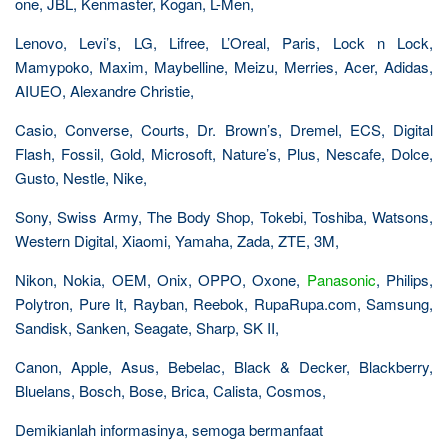
one, JBL, Kenmaster, Kogan, L-Men,
Lenovo, Levi’s, LG, Lifree, L’Oreal, Paris, Lock n Lock,
Mamypoko, Maxim, Maybelline, Meizu, Merries, Acer, Adidas,
AIUEO, Alexandre Christie,
Casio, Converse, Courts, Dr. Brown’s, Dremel, ECS, Digital
Flash, Fossil, Gold, Microsoft, Nature’s, Plus, Nescafe, Dolce,
Gusto, Nestle, Nike,
Sony, Swiss Army, The Body Shop, Tokebi, Toshiba, Watsons,
Western Digital, Xiaomi, Yamaha, Zada, ZTE, 3M,
Nikon, Nokia, OEM, Onix, OPPO, Oxone,
Panasonic
, Philips,
Polytron, Pure It, Rayban, Reebok, RupaRupa.com, Samsung,
Sandisk, Sanken, Seagate, Sharp, SK II,
Canon, Apple, Asus, Bebelac, Black & Decker, Blackberry,
Bluelans, Bosch, Bose, Brica, Calista, Cosmos,
Demikianlah informasinya, semoga bermanfaat