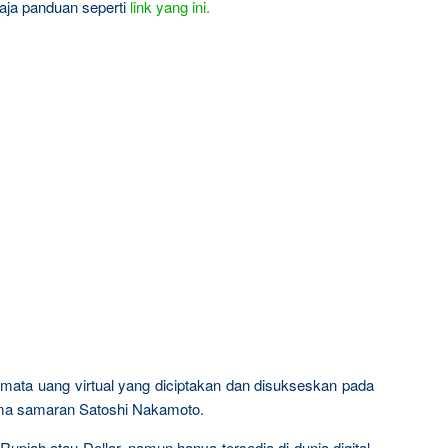
 aja panduan seperti
link yang ini.
u mata uang virtual yang diciptakan dan disukseskan pada
ma samaran Satoshi Nakamoto.
 Rupiah atau Dollar, namun hanya tersedia di dunia digital.