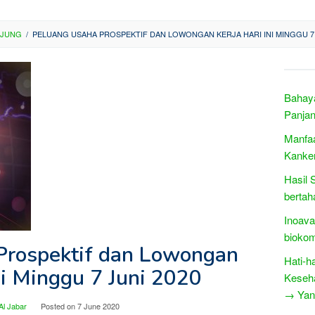
NJUNG
/
PELUANG USAHA PROSPEKTIF DAN LOWONGAN KERJA HARI INI MINGGU 7 
Bahaya
Panja
Manfaa
Kanke
Hasil 
bertah
Inoava
biokom
Prospektif dan Lowongan
Hati-h
ni Minggu 7 Juni 2020
Keseha
→ Yang
Al Jabar
Posted on
7 June 2020