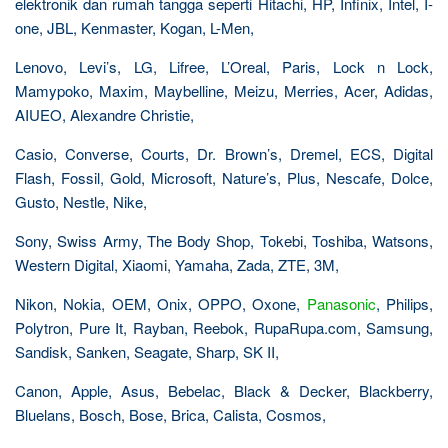
elektronik dan rumah tangga seperti Hitachi, HP, Infinix, Intel, I-
one, JBL, Kenmaster, Kogan, L-Men,
Lenovo, Levi’s, LG, Lifree, L’Oreal, Paris, Lock n Lock,
Mamypoko, Maxim, Maybelline, Meizu, Merries, Acer, Adidas,
AIUEO, Alexandre Christie,
Casio, Converse, Courts, Dr. Brown’s, Dremel, ECS, Digital
Flash, Fossil, Gold, Microsoft, Nature’s, Plus, Nescafe, Dolce,
Gusto, Nestle, Nike,
Sony, Swiss Army, The Body Shop, Tokebi, Toshiba, Watsons,
Western Digital, Xiaomi, Yamaha, Zada, ZTE, 3M,
Nikon, Nokia, OEM, Onix, OPPO, Oxone,
Panasonic
, Philips,
Polytron, Pure It, Rayban, Reebok, RupaRupa.com, Samsung,
Sandisk, Sanken, Seagate, Sharp, SK II,
Canon, Apple, Asus, Bebelac, Black & Decker, Blackberry,
Bluelans, Bosch, Bose, Brica, Calista, Cosmos,