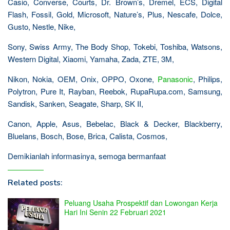
Casio, Converse, Courts, Dr. Brown’s, Dremel, ECS, Digital
Flash, Fossil, Gold, Microsoft, Nature’s, Plus, Nescafe, Dolce,
Gusto, Nestle, Nike,
Sony, Swiss Army, The Body Shop, Tokebi, Toshiba, Watsons,
Western Digital, Xiaomi, Yamaha, Zada, ZTE, 3M,
Nikon, Nokia, OEM, Onix, OPPO, Oxone,
Panasonic
, Philips,
Polytron, Pure It, Rayban, Reebok, RupaRupa.com, Samsung,
Sandisk, Sanken, Seagate, Sharp, SK II,
Canon, Apple, Asus, Bebelac, Black & Decker, Blackberry,
Bluelans, Bosch, Bose, Brica, Calista, Cosmos,
Demikianlah informasinya, semoga bermanfaat
Related posts:
Peluang Usaha Prospektif dan Lowongan Kerja
Hari Ini Senin 22 Februari 2021