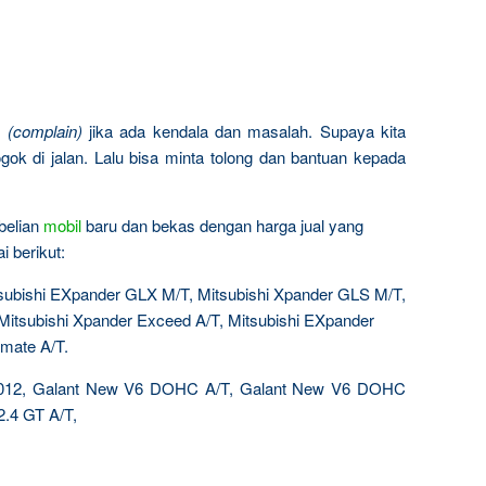
n
(complain)
jika ada kendala dan masalah. Supaya kita
gok di jalan. Lalu bisa minta tolong dan bantuan kepada
belian
mobil
baru dan bekas dengan harga jual yang
 berikut:
subishi EXpander GLX M/T, Mitsubishi Xpander GLS M/T,
Mitsubishi Xpander Exceed A/T, Mitsubishi EXpander
imate A/T.
 2012, Galant New V6 DOHC A/T, Galant New V6 DOHC
.4 GT A/T,