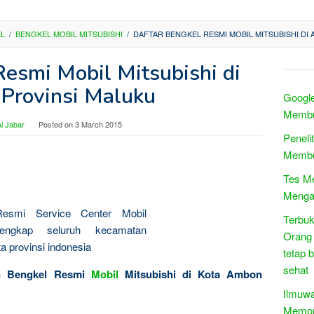
EL
/
BENGKEL MOBIL MITSUBISHI
/
DAFTAR BENGKEL RESMI MOBIL MITSUBISHI DI
Resmi Mobil Mitsubishi di
Provinsi Maluku
Google
Membua
l Jabar
Posted on
3 March 2015
Peneli
Membu
Tes M
Menga
Terbuk
Orang 
tetap 
sehat
on Bengkel Resmi
Mobil
Mitsubishi di Kota Ambon
Ilmuw
Memon