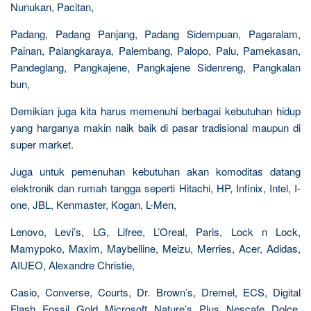
Nunukan, Pacitan,
Padang, Padang Panjang, Padang Sidempuan, Pagaralam,
Painan, Palangkaraya, Palembang, Palopo, Palu, Pamekasan,
Pandeglang, Pangkajene, Pangkajene Sidenreng, Pangkalan
bun,
Demikian juga kita harus memenuhi berbagai kebutuhan hidup
yang harganya makin naik baik di pasar tradisional maupun di
super market.
Juga untuk pemenuhan kebutuhan akan komoditas datang
elektronik dan rumah tangga seperti Hitachi, HP, Infinix, Intel, I-
one, JBL, Kenmaster, Kogan, L-Men,
Lenovo, Levi’s, LG, Lifree, L’Oreal, Paris, Lock n Lock,
Mamypoko, Maxim, Maybelline, Meizu, Merries, Acer, Adidas,
AIUEO, Alexandre Christie,
Casio, Converse, Courts, Dr. Brown’s, Dremel, ECS, Digital
Flash, Fossil, Gold, Microsoft, Nature’s, Plus, Nescafe, Dolce,