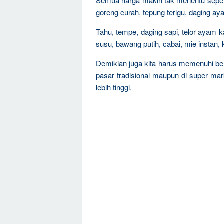
Semua harga makin tak menentu sepert
goreng curah, tepung terigu, daging aya
Tahu, tempe, daging sapi, telor ayam 
susu, bawang putih, cabai, mie instan,
Demikian juga kita harus memenuhi be
pasar tradisional maupun di super m
lebih tinggi.