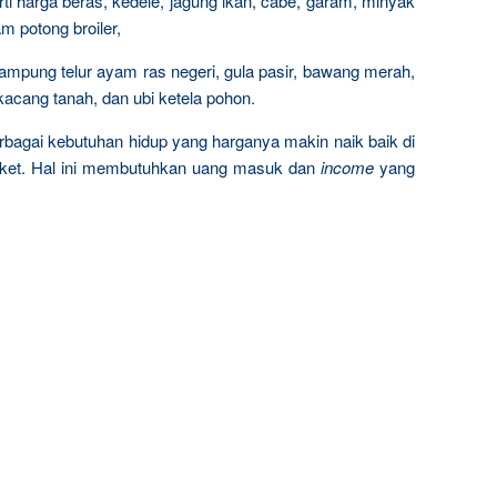
i harga beras, kedele, jagung ikan, cabe, garam, minyak
m potong broiler,
kampung telur ayam ras negeri, gula pasir, bawang merah,
 kacang tanah, dan ubi ketela pohon.
rbagai kebutuhan hidup yang harganya makin naik baik di
arket. Hal ini membutuhkan uang masuk dan
income
yang