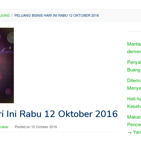
NJUNG
/
PELUANG BISNIS HARI INI RABU 12 OKTOBER 2016
Manfa
demen
Penyak
Buang 
Ditem
Menye
Hati-h
Keseha
ri Ini Rabu 12 Oktober 2016
Makan
Pence
 Jabar
Posted on
12 October 2016
→ Yang