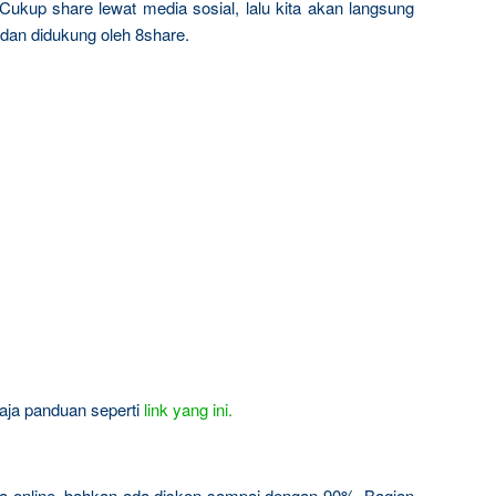
Cukup share lewat media sosial, lalu kita akan langsung
 dan didukung oleh 8share.
 aja panduan seperti
link yang ini.
a online, bahkan ada diskon sampai dengan 90%. Bagian