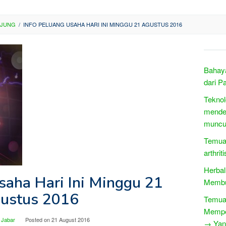
NJUNG
/
INFO PELUANG USAHA HARI INI MINGGU 21 AGUSTUS 2016
Bahaya
dari P
Teknol
mendet
muncu
Temua
arthri
Herbal
saha Hari Ini Minggu 21
Membua
ustus 2016
Temuan
Mempe
 Jabar
Posted on
21 August 2016
→ Yang