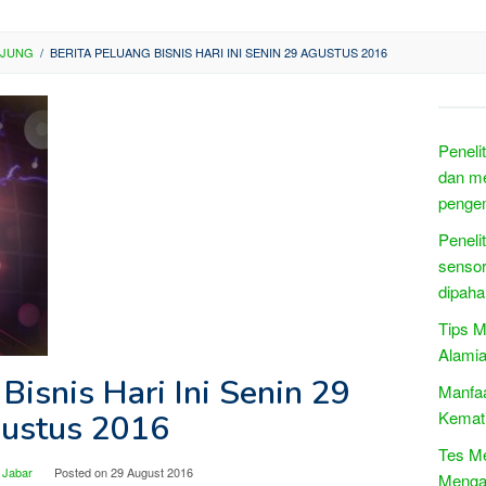
NJUNG
/
BERITA PELUANG BISNIS HARI INI SENIN 29 AGUSTUS 2016
Peneli
dan me
penge
Peneli
sensor
dipah
Tips M
Alamia
Bisnis Hari Ini Senin 29
Manfa
Kemati
ustus 2016
Tes M
 Jabar
Posted on
29 August 2016
Menga