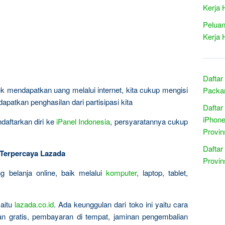
Kerja 
Peluan
Kerja 
Daftar
uk mendapatkan uang melalui internet, kita cukup mengisi
Packar
patkan penghasilan dari partisipasi kita
Daftar
iPhone
aftarkan diri ke
iPanel Indonesia
, persyaratannya cukup
Provin
Daftar
n Terpercaya Lazada
Provin
 belanja online, baik melalui
komputer
, laptop, tablet,
yaitu
lazada.co.id
. Ada keunggulan dari toko ini yaitu cara
n gratis, pembayaran di tempat, jaminan pengembalian