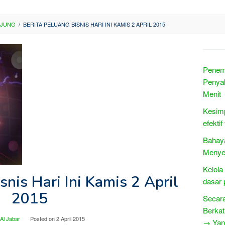
NJUNG
/
BERITA PELUANG BISNIS HARI INI KAMIS 2 APRIL 2015
Penemu
Penya
Menit
Kesimp
efektif
Bahay
Menye
Kelola
snis Hari Ini Kamis 2 April
dasar 
2015
Secara
Berkat
Al Jabar
Posted on
2 April 2015
→ Yang