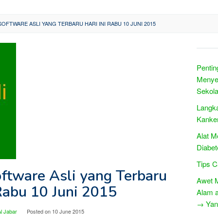
FTWARE ASLI YANG TERBARU HARI INI RABU 10 JUNI 2015
Penti
Menyel
Sekol
Langka
Kanke
Alat M
Diabet
Tips C
tware Asli yang Terbaru
Awet M
 Rabu 10 Juni 2015
Alam a
→ Yang
l Jabar
Posted on
10 June 2015