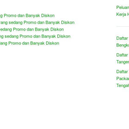
Peluan
Kerja 
ng Promo dan Banyak Diskon
 yang sedang Promo dan Banyak Diskon
g sedang Promo dan Banyak Diskon
ang sedang Promo dan Banyak Diskon
Daftar
sedang Promo dan Banyak Diskon
Bengku
Daftar
R
Tanger
e
l
Daftar
a
t
Packar
e
Tenga
d
p
o
s
t
s
: