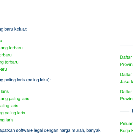
ng baru keluar:
ru
yang terbaru
erbaru
Daftar
ng terbaru
Provin
baru
Daftar
 paling laris (paling laku):
Jakart
laris
Daftar
ang paling laris
Provin
ling laris
 paling laris
ng laris
Peluan
apatkan software legal dengan harga murah, banyak
Kerja 