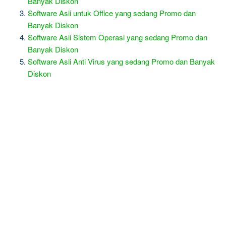
Banyak Diskon
Software Asli untuk Office yang sedang Promo dan
Banyak Diskon
Software Asli Sistem Operasi yang sedang Promo dan
Banyak Diskon
Software Asli Anti Virus yang sedang Promo dan Banyak
Diskon
R
e
l
a
t
e
d
p
o
s
t
s
: