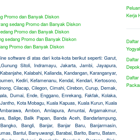
Peluan
Kerja 
ng Promo dan Banyak Diskon
 yang sedang Promo dan Banyak Diskon
g sedang Promo dan Banyak Diskon
ang sedang Promo dan Banyak Diskon
Daftar
sedang Promo dan Banyak Diskon
Yogyak
e software di atas dari kota-kota berikut seperti: Garut,
Daftar
,Gunung Sitoli, Indramayu, Jakarta, Jambi, Jayapura,
Depok 
Kabanjahe, Kalabahi, Kalianda, Kandangan, Karanganyar,
Daftar
men, Kediri, Kefamenanu, Kendal, Kendari, Kertosono,
Packar
binong, Cilacap, Cilegon, Cimahi, Cirebon, Curup, Demak,
ala, Dumai, Ende, Enggano, Enrekang, Fakfak, Kolaka,
a Jantho, Kota Mobagu, Kuala Kapuas, Kuala Kurun, Kuala
Ambarawa, Ambon, Amlapura, Amuntai, Argamakmur,
wa, Balige, Balik Papan, Banda Aceh, Bandarlampung,
Bangko, Bangli, Banjar, Banjar Baru, Banjarmasin,
mas, Bantul, Banyuwangi, Barabai, Barito, Barru, Batam,