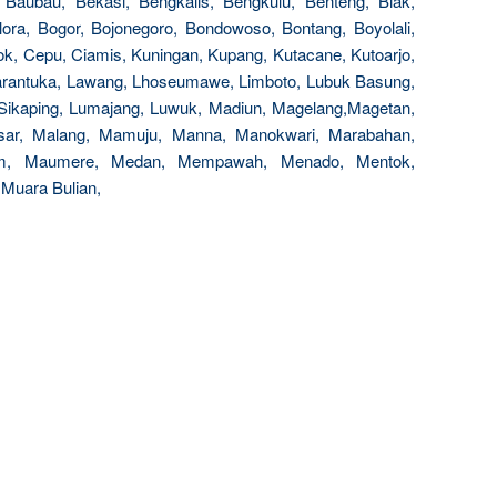
, Baubau, Bekasi, Bengkalis, Bengkulu, Benteng, Biak,
 Blora, Bogor, Bojonegoro, Bondowoso, Bontang, Boyolali,
ok, Cepu, Ciamis, Kuningan, Kupang, Kutacane, Kutoarjo,
arantuka, Lawang, Lhoseumawe, Limboto, Lubuk Basung,
Sikaping, Lumajang, Luwuk, Madiun, Magelang,Magetan,
sar, Malang, Mamuju, Manna, Manokwari, Marabahan,
ram, Maumere, Medan, Mempawah, Menado, Mentok,
 Muara Bulian,