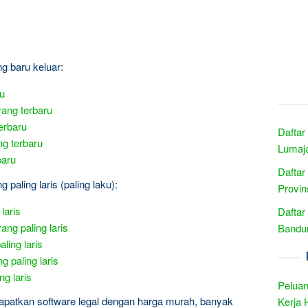
ng baru keluar:
ru
yang terbaru
erbaru
Daftar
ng terbaru
Lumaja
baru
Daftar
 paling laris (paling laku):
Provin
laris
Daftar
ang paling laris
Bandun
ling laris
 paling laris
ng laris
Peluan
apatkan software legal dengan harga murah, banyak
Kerja 