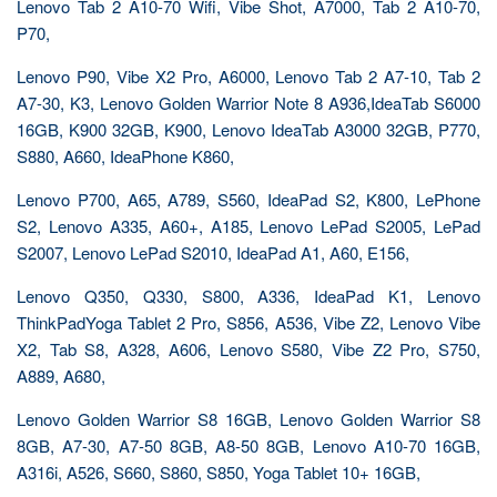
Lenovo Tab 2 A10-70 Wifi, Vibe Shot, A7000, Tab 2 A10-70,
P70,
Lenovo P90, Vibe X2 Pro, A6000, Lenovo Tab 2 A7-10, Tab 2
A7-30, K3, Lenovo Golden Warrior Note 8 A936,IdeaTab S6000
16GB, K900 32GB, K900, Lenovo IdeaTab A3000 32GB, P770,
S880, A660, IdeaPhone K860,
Lenovo P700, A65, A789, S560, IdeaPad S2, K800, LePhone
S2, Lenovo A335, A60+, A185, Lenovo LePad S2005, LePad
S2007, Lenovo LePad S2010, IdeaPad A1, A60, E156,
Lenovo Q350, Q330, S800, A336, IdeaPad K1, Lenovo
ThinkPadYoga Tablet 2 Pro, S856, A536, Vibe Z2, Lenovo Vibe
X2, Tab S8, A328, A606, Lenovo S580, Vibe Z2 Pro, S750,
A889, A680,
Lenovo Golden Warrior S8 16GB, Lenovo Golden Warrior S8
8GB, A7-30, A7-50 8GB, A8-50 8GB, Lenovo A10-70 16GB,
A316i, A526, S660, S860, S850, Yoga Tablet 10+ 16GB,