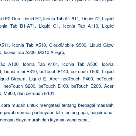
id E2 Duo, Liquid E2, Iconia Tab A1-811, Liquid Z2, Liquid
conia Tab B1-A71, Liquid C1, Iconia Tab A110, Liquid
 A511, Iconia Tab A510, CloudMobile S500, Liquid Glow
, Iconia Tab A200, M310 Allegro,
Tab A100, Iconia Tab A101, Iconia Tab A500, Iconia
, Liquid mini E310, beTouch E140, beTouch T500, Liquid
quid Stream, Liquid E, Acer neoTouch P400, beTouch
, neoTouch S200, beTouch E100, beTouch E200, Acer
0, M900, dan beTouch E101.
n cara mudah untuk mengatasi tentang berbagai masalah
a terjawab semua pertanyaan kita tentang apa, bagaimana,
dengan biaya murah dan layanan yang cepat.