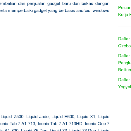
pembelian dan penjualan gadget baru dan bekas dengan
Peluan
serta memperbaiki gadget yang berbasis android, windows
Kerja 
Daftar
Cirebo
Daftar
Pangka
Belitu
Daftar
Yogyak
Liquid Z500, Liquid Jade, Liquid E600, Liquid X1, Liquid
Iconia Tab 7 A1-713, Iconia Tab 7 A1-713HD, Iconia One 7
ia A1-830, Liquid Z5 Duo, Liquid Z3, Liquid Z3 Duo, Liquid