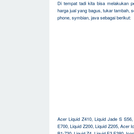
Di tempat tadi kita bisa melakukan 
harga jual yang bagus, tukar tambah, 
phone, symbian, java sebagai berikut:
Acer Liquid Z410, Liquid Jade S S56, 
E700, Liquid Z200, Liquid Z205, Acer 
B1-730, Liquid Z4, Liquid E3 E380, Icon