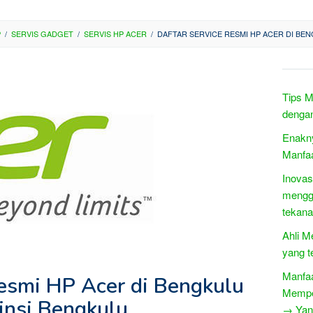
P
/
SERVIS GADGET
/
SERVIS HP ACER
/
DAFTAR SERVICE RESMI HP ACER DI BE
Tips M
denga
Enakn
Manfa
Inovas
mengg
tekan
Ahli Me
yang t
Manfaa
Resmi HP Acer di Bengkulu
Mempe
insi Bengkulu
→ Yang