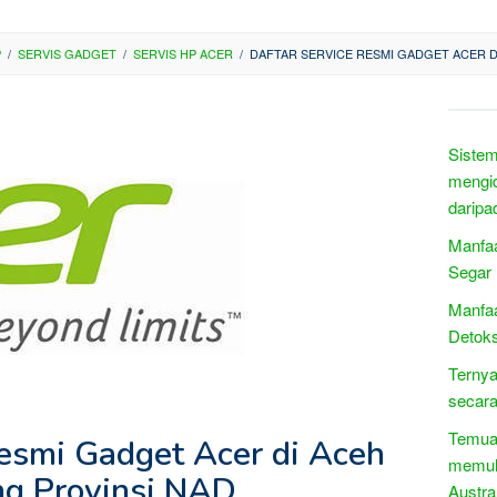
P
/
SERVIS GADGET
/
SERVIS HP ACER
/
DAFTAR SERVICE RESMI GADGET ACER D
Sistem
mengid
daripad
Manfaa
Segar
Manfa
Detoks
Ternya
secara
Temuan
Resmi Gadget Acer di Aceh
memuli
g Provinsi NAD
Austra