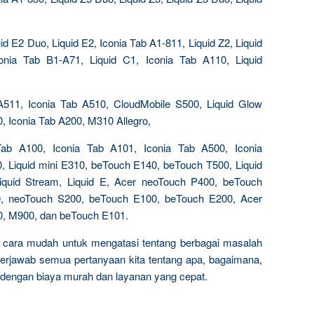
id E2 Duo, Liquid E2, Iconia Tab A1-811, Liquid Z2, Liquid
conia Tab B1-A71, Liquid C1, Iconia Tab A110, Liquid
 A511, Iconia Tab A510, CloudMobile S500, Liquid Glow
, Iconia Tab A200, M310 Allegro,
Tab A100, Iconia Tab A101, Iconia Tab A500, Iconia
, Liquid mini E310, beTouch E140, beTouch T500, Liquid
quid Stream, Liquid E, Acer neoTouch P400, beTouch
, neoTouch S200, beTouch E100, beTouch E200, Acer
0, M900, dan beTouch E101.
n cara mudah untuk mengatasi tentang berbagai masalah
a terjawab semua pertanyaan kita tentang apa, bagaimana,
dengan biaya murah dan layanan yang cepat.