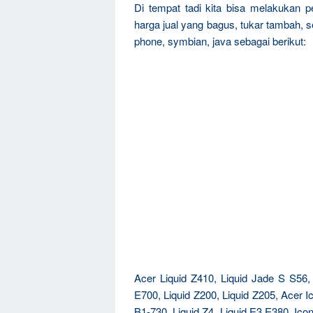
Di tempat tadi kita bisa melakukan 
harga jual yang bagus, tukar tambah, 
phone, symbian, java sebagai berikut:
Acer Liquid Z410, Liquid Jade S S56, 
E700, Liquid Z200, Liquid Z205, Acer 
B1-730, Liquid Z4, Liquid E3 E380, Icon