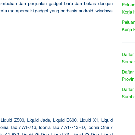
pembelian dan penjualan gadget baru dan bekas dengan
Peluan
serta memperbaiki gadget yang berbasis android, windows
Kerja 
Peluan
Kerja 
Daftar
Semar
Daftar
Provin
Daftar
Suraba
Liquid Z500, Liquid Jade, Liquid E600, Liquid X1, Liquid
Iconia Tab 7 A1-713, Iconia Tab 7 A1-713HD, Iconia One 7
ia A1-830, Liquid Z5 Duo, Liquid Z3, Liquid Z3 Duo, Liquid