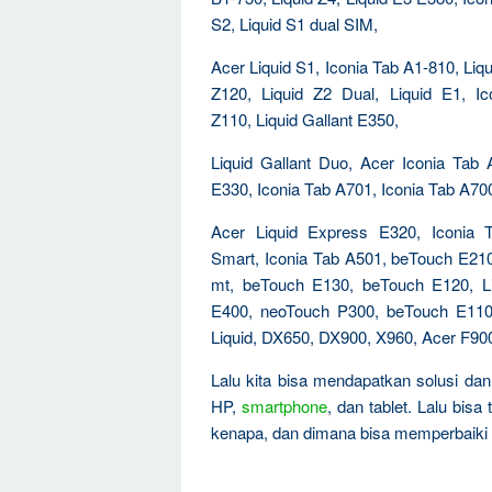
S2, Liquid S1 dual SIM,
Acer Liquid S1, Iconia Tab A1-810, Liqu
Z120, Liquid Z2 Dual, Liquid E1, I
Z110, Liquid Gallant E350,
Liquid Gallant Duo, Acer Iconia Tab
E330, Iconia Tab A701, Iconia Tab A700
Acer Liquid Express E320, Iconia 
Smart, Iconia Tab A501, beTouch E210
mt, beTouch E130, beTouch E120, Li
E400, neoTouch P300, beTouch E110
Liquid, DX650, DX900, X960, Acer F90
Lalu kita bisa mendapatkan solusi da
HP,
smartphone
, dan tablet. Lalu bis
kenapa, dan dimana bisa memperbaiki 